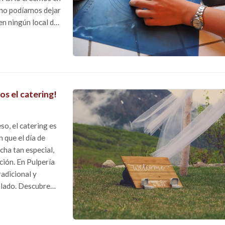
e no podíamos dejar
en ningún local de
s el catering!
so, el catering es
 que el día de
cha tan especial,
ición. En Pulpería
radicional y
alado. Descubre
s. ...