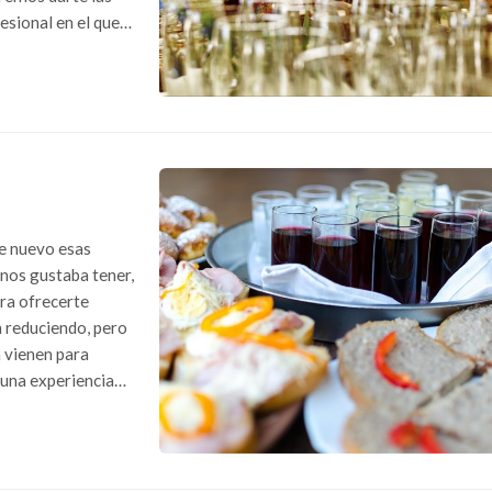
esional en el que
mida como principal reclamo Si qu...
de nuevo esas
 nos gustaba tener,
ra ofrecerte
n reduciendo, pero
a vienen para
 una experiencia
ia, como e...