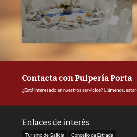
Contacta con Pulpería Porta
¿Está interesado en nuestros servicios? Llámenos, esta
Enlaces de interés
Turismo de Galicia
Concello da Estrada