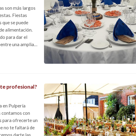
ías son más largos
iestas. Fiestas
s que se puede
de alimentación.
do para dar el
 entre una amplia
...
lte profesional?
a en Pulpería
os contamos con
 para ofrecerte un
e no te faltará de
remos darte las