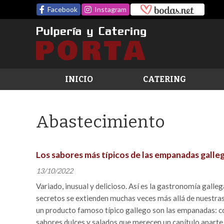
Facebook
Instagram
INICIO
CATERING
Abastecimiento
Los sabores más típicos de las empanadas galle
13/10/2022
Variado, inusual y delicioso. Así es la gastronomía galleg
secretos se extienden muchas veces más allá de nuestras 
un producto famoso típico gallego son las empanadas: 
sabores dulces y salados que merecen un capítulo aparte