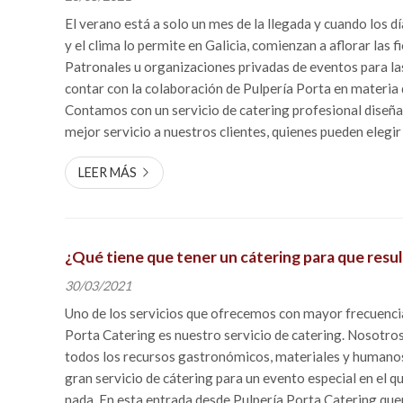
El verano está a solo un mes de la llegada y cuando los d
y el clima lo permite en Galicia, comienzan a aflorar las f
Patronales u organizaciones privadas de eventos para la
contar con la colaboración de Pulpería Porta en materia 
Contamos con un servicio de catering profesional diseña
mejor servicio a nuestros clientes, quienes pueden elegir
variedad de platos para servir a sus invitados. Organizació
LEER MÁS
¿Qué tiene que tener un cátering para que resu
30/03/2021
Uno de los servicios que ofrecemos con mayor frecuenci
Porta Catering es nuestro servicio de catering. Nosotr
todos los recursos gastronómicos, materiales y humanos
gran servicio de cátering para un evento especial en el qu
nada. En esta entrada desde Pulpería Porta Catering que