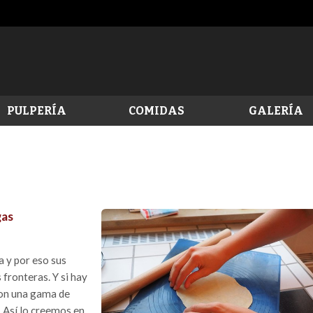
PULPERÍA
COMIDAS
GALERÍA
gas
a y por eso sus
fronteras. Y si hay
con una gama de
. Así lo creemos en