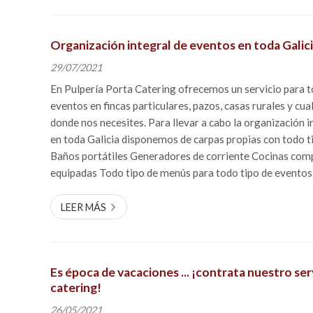
Organización integral de eventos en toda Galic
29/07/2021
En Pulpería Porta Catering ofrecemos un servicio para t
eventos en fincas particulares, pazos, casas rurales y cua
donde nos necesites. Para llevar a cabo la organización 
en toda Galicia disponemos de carpas propias con todo ti
Baños portátiles Generadores de corriente Cocinas co
equipadas Todo tipo de menús para todo tipo de eventos Los profesionales
que forman Pulpería Porta Catering ofrecen todo tipo de
LEER MÁS
Es época de vacaciones ... ¡contrata nuestro ser
catering!
26/05/2021