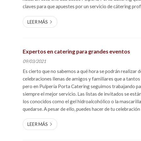
claves para que apuestes por un servicio de cátering prof
no te falte de nada. La co
LEER MÁS
Expertos en catering para grandes eventos
09/03/2021
Es cierto que no sabemos a qué hora se podrán realizar 
celebraciones llenas de amigos y familiares que a tantos
pero en Pulpería Porta Catering seguimos trabajando pa
siempre el mejor servicio. Las listas de invitados se está
los conocidos como el gel hidroalcohólico o la mascarill
quedarse. A pesar de ello, puedes hacer de tu celebración
inolvidable cuidando esos detalles que marcan la diferenc
LEER MÁS