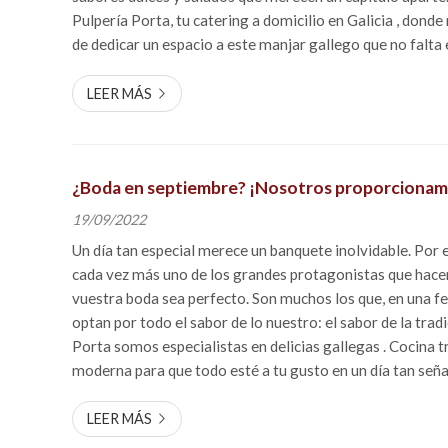
Pulpería Porta, tu catering a domicilio en Galicia , dond
de dedicar un espacio a este manjar gallego que no falta 
generación en generación. Las tradicionales empanada...
LEER MÁS
¿Boda en septiembre? ¡Nosotros proporcionamo
19/09/2022
Un día tan especial merece un banquete inolvidable. Por e
cada vez más uno de los grandes protagonistas que hacen
vuestra boda sea perfecto. Son muchos los que, en una fe
optan por todo el sabor de lo nuestro: el sabor de la trad
Porta somos especialistas en delicias gallegas . Cocina t
moderna para que todo esté a tu gusto en un día tan señ
todo lo que podemos ofrecerte para deleitar a tus invitado
LEER MÁS