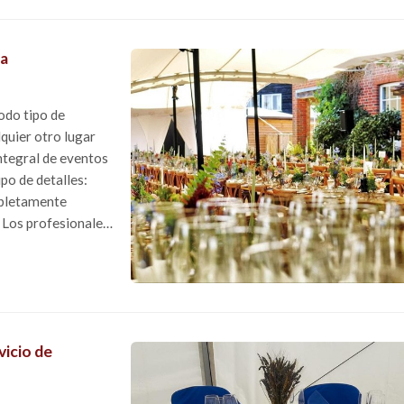
ia
odo tipo de
lquier otro lugar
integral de eventos
po de detalles:
mpletamente
 menús p...
vicio de