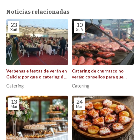
Noticias relacionadas
23
10
Xuñ
Xuñ
Verbenas e festas de verán en
Catering de churrasco no
Galicia: por que o catering é a
verán: consellos para que
alma da celebración?
todo saia perfecto ao aire
Catering
Catering
libre
13
24
Mai
Mar