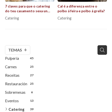
7 claves para que o catering
Cal é a diferenza entre o
do teu casamento sexa un
polbo á feira e polbo á grella?
éxito que recorden todos os
Catering
Catering
invitados
TEMAS
Pulpería
45
Carnes
25
Receitas
27
Restauración
25
Sobremesas
6
Eventos
13
Catering
39