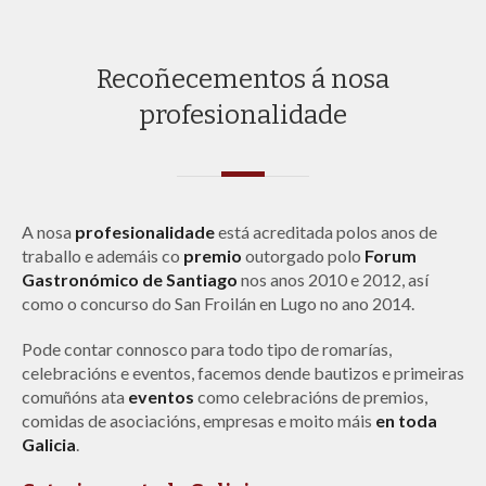
Catering a domicilio en festas e
eventos en Galicia
En
Pulpería Porta Catering
levamos
dende 1995
percorrendo Galicia e instalándose en
festas, romarías,
celebracións
... Alí onde a xente está de celebración, nós
instalámonos para compartir con eles a festa, a comida e un
bo viño.
Somos
especialistas en catering a domicilio
e a nosa
ampla experiencia
no sector nos avala. Si está buscando un
catering de confianza,
chámenos