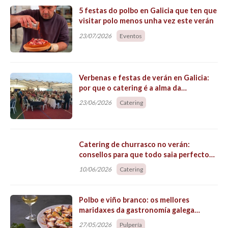
O
titular da páxina
informa que os datos deste formulario serán tratados
para ofrecerlle a información solicitada, sendo a base legal do tratamento
o consentimento outorgado polo usuario. Non se cederán datos a
terceiros. Pode exercer os dereitos como se explica na
Política de
Privacidade
.
Recoñecementos á nosa
profesionalidade