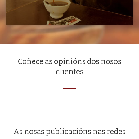
Últimas noticias
Como se fai o verdadeiro churrasco
galego?
29/07/2026
Carnes
5 festas do polbo en Galicia que ten que
visitar polo menos unha vez este verán
23/07/2026
Eventos
Verbenas e festas de verán en Galicia: