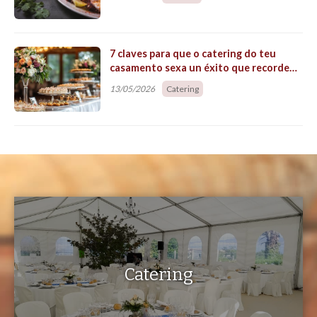
A nosa
profesionalidade
está acreditada polos anos de
traballo e ademáis co
premio
outorgado polo
Forum
Gastronómico de Santiago
nos anos 2010 e 2012, así
como o concurso do San Froilán en Lugo no ano 2014.
Pode contar connosco para todo tipo de romarías,
celebracións e eventos, facemos dende bautizos e primeiras
comuñóns ata
eventos
como celebracións de premios,
comidas de asociacións, empresas e moito máis
en toda
Galicia
.
Catering en toda Galicia
Desprazámonos a donde solicítannos e poñemos á súa
disposición o mellor polbo e carne do país e un bo viño e
licores para acompañar a comida.
Contamos cun
amplo equipo de profesionais
da
hostelería como cocineros, camareiros... ademáis de todo o