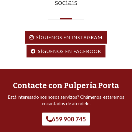
por que o catering é a alma da
celebración?
23/06/2026
Catering
Catering de churrasco no verán:
consellos para que todo saia perfecto
ao aire libre
10/06/2026
Catering
Polbo e viño branco: os mellores
maridaxes da gastronomía galega
explicados
27/05/2026
Pulpería
7 claves para que o catering do teu
casamento sexa un éxito que recorden
todos os invitados
13/05/2026
Catering