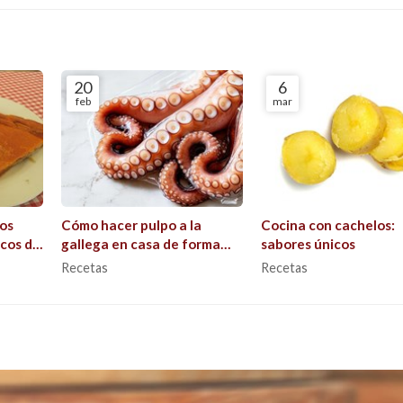
20
6
feb
mar
los
Cómo hacer pulpo a la
Cocina con cachelos:
cos de
gallega en casa de forma
sabores únicos
rápida y sencilla
Recetas
Recetas