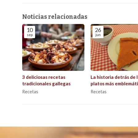
Noticias relacionadas
10
26
sep
jun
3 deliciosas recetas
La historia detrás de 
tradicionales gallegas
platos más emblemáti
Galicia
Recetas
Recetas