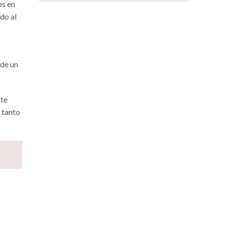
os en
do al
 de un
ste
, tanto