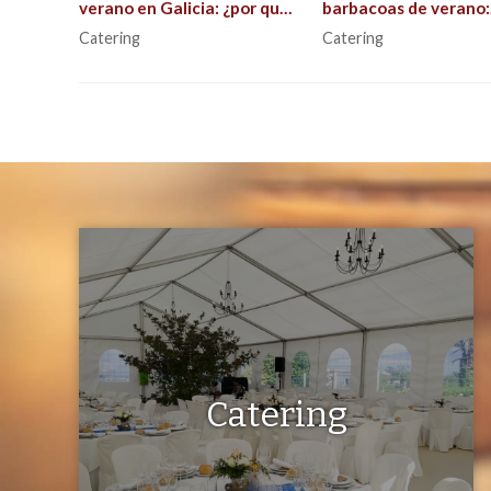
verano en Galicia: ¿por qué
barbacoas de verano:
la restauración es el alma de
consejos para que to
Catering
Catering
la celebración?
salga perfecto al aire 
Catering