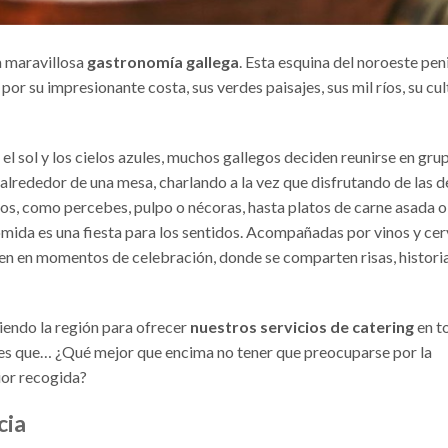
a maravillosa
gastronomía gallega
. Esta esquina del noroeste pen
or su impresionante costa, sus verdes paisajes, sus mil ríos, su cul
 el sol y los cielos azules, muchos gallegos deciden reunirse en gru
lrededor de una mesa, charlando a la vez que disfrutando de las de
sos, como percebes, pulpo o nécoras, hasta platos de carne asada o
mida es una fiesta para los sentidos. Acompañadas por vinos y ce
ten en momentos de celebración, donde se comparten risas, historia
endo la región para ofrecer
nuestros servicios de catering
en t
 Y es que… ¿Qué mejor que encima no tener que preocuparse por la
ior recogida?
cia