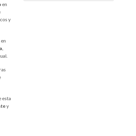
o
en
e
scos y
 en
a
,
ual.
ras
e
e esta
nte
y