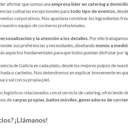
der afirmar que somos una
empresa líder en catering a domicili
encias culinarias excepcionales para
todo tipo de eventos
, desd
eventos corporativos. Nos apasiona combinar los ingredientes fre
de nuestro equipo de cocineros profesionales.
personalización y la atención a los detalles
. Por ello trabajamos
render sus preferencias y necesidades, diseñando
menús a medid
más aspectos fundamentales para que todos puedan disfrutar por ig
encia de Galicia en cada plato, desde los mejores pulpos de nuest
o, richada o cachelos. Nos detendremos en explicar brevemente en qu
ua y sal con su propia piel.
logísticos relacionados con el servicio de catering, ofreciendo d
emos de
carpas propias
,
baños móviles
,
generadores de corrie
cios? ¡Llámanos!