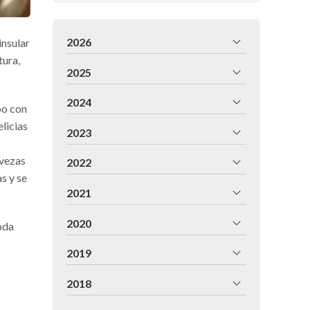
2026
insular
tura,
2025
2024
po con
licias
2023
rvezas
2022
s y se
2021
2020
oda
2019
2018