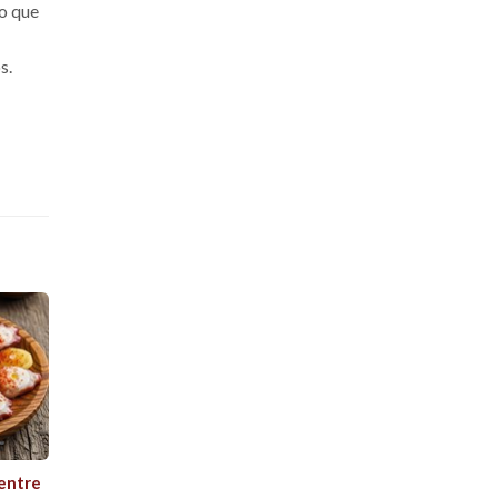
o que
s.
 entre