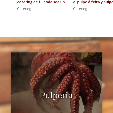
catering de tu boda sea un
el pulpo á feira y pulpo
do
éxito que recuerden todos
parrilla?
Catering
Catering
libre.
los invitados
Pulpería