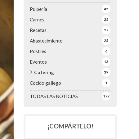
Pulpería
45
Carnes
25
Recetas
27
Abastecimiento
25
Postres
6
Eventos
13
Catering
39
Cocido gallego
1
TODAS LAS NOTICIAS
172
¡COMPÁRTELO!