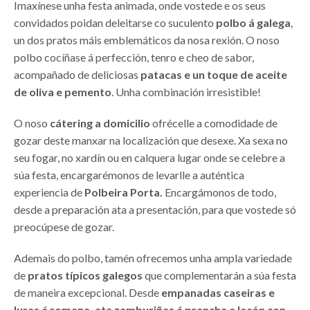
Imaxínese unha festa animada, onde vostede e os seus
convidados poidan deleitarse co suculento
polbo á galega
,
un dos pratos máis emblemáticos da nosa rexión. O noso
polbo cocíñase á perfección, tenro e cheo de sabor,
acompañado de deliciosas
patacas e un toque de aceite
de oliva e pemento
. Unha combinación irresistible!
O noso
cátering a domicilio
ofrécelle a comodidade de
gozar deste manxar na localización que desexe. Xa sexa no
seu fogar, no xardín ou en calquera lugar onde se celebre a
súa festa, encargarémonos de levarlle a auténtica
experiencia de
Polbeira Porta.
Encargámonos de todo,
desde a preparación ata a presentación, para que vostede só
preocúpese de gozar.
Ademais do polbo, tamén ofrecemos unha ampla variedade
de
pratos típicos galegos
que complementarán a súa festa
de maneira excepcional. Desde
empanadas caseiras e
luras á romana, ata zamburiñas á prancha e lacón con