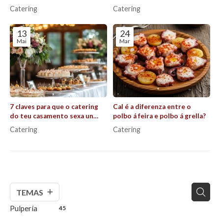
alma da celebración?
todo saia perfecto ao aire
Catering
Catering
libre
13
24
Mai
Mar
7 claves para que o catering
Cal é a diferenza entre o
do teu casamento sexa un
polbo á feira e polbo á grella?
éxito que recorden todos os
Catering
Catering
invitados
TEMAS
Pulpería
45