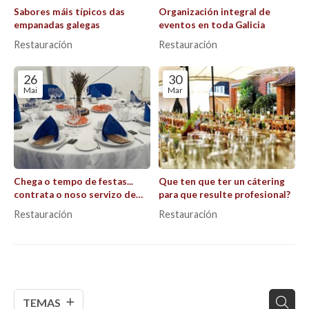
Sabores máis típicos das
Organización integral de
empanadas galegas
eventos en toda Galicia
Restauración
Restauración
26
30
Mai
Mar
Chega o tempo de festas...
Que ten que ter un cátering
contrata o noso servizo de
para que resulte profesional?
catering!
Restauración
Restauración
TEMAS