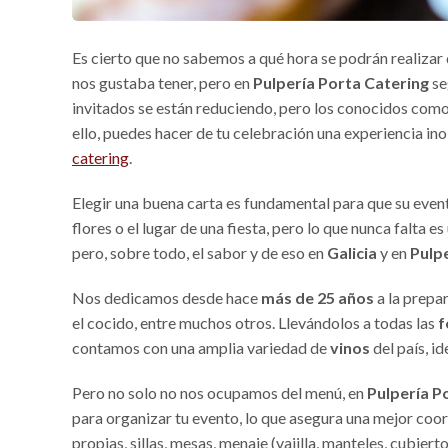
Es cierto que no sabemos a qué hora se podrán realizar 
nos gustaba tener, pero en
Pulpería Porta Catering
se
invitados se están reduciendo, pero los conocidos como 
ello, puedes hacer de tu celebración una experiencia in
catering
.
Elegir una buena carta es fundamental para que su event
flores o el lugar de una fiesta, pero lo que nunca falta 
pero, sobre todo, el sabor y de eso en
Galicia
y en
Pulp
Nos dedicamos desde hace
más de 25 años
a la prepa
el cocido, entre muchos otros. Llevándolos a todas las
f
contamos con una amplia variedad de
vinos
del país, i
Pero no solo no nos ocupamos del menú, en
Pulpería P
para organizar tu evento, lo que asegura una mejor coo
propias, sillas, mesas, menaje (vajilla, manteles, cubi