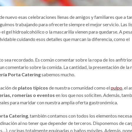
de nuevo esas celebraciones llenas de amigos y familiares que a ta
guimos trabajando para ofrecerte siempre el mejor servicio. Las li
el gel hidroalcohólico o la mascarilla vienen para quedarse. A pes
olvidable cuidando esos detalles que marcan la diferencia, como el
o sea recordado. Es común comentar sobre la ropa de los anfitrion
es un comentario sobre la comida. La cantidad, la presentación de la
ería Porta Catering
sabemos mucho.
ración de
platos típicos
de nuestra comunidad como el
pulpo
, el 
erias, romerías o eventos
en los que nos soliciten. Además, tam
deales para maridar con nuestra amplia oferta gastronómica.
orta Catering
, también contamos con todos los elementos necesa
rdinación al no tener que depender de terceros. Disponemos de ca
ertos…), cocinas totalmente equipadas o baños móviles. Además, po