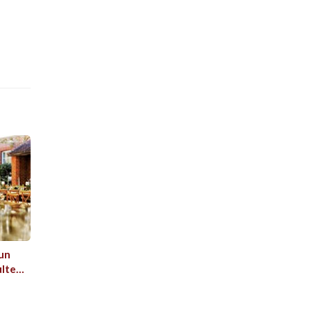
un
ulte