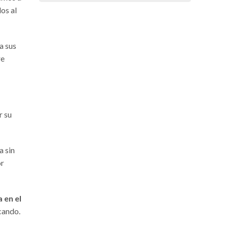
os al
a sus
re
r su
a sin
or
 en el
cando.