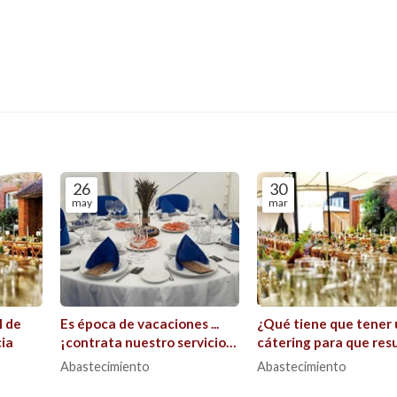
26
30
may
mar
l de
Es época de vacaciones ...
¿Qué tiene que tener 
cia
¡contrata nuestro servicio
cátering para que res
de catering!
profesional?
Abastecimiento
Abastecimiento