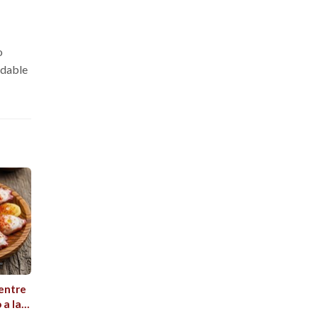
o
idable
 entre
 a la