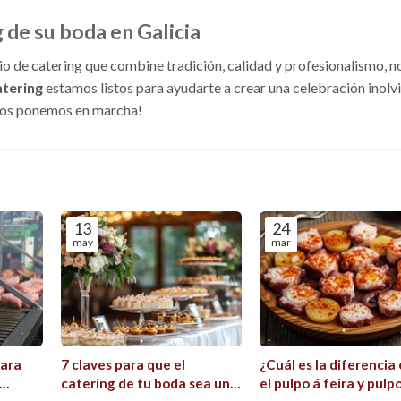
 de su boda en Galicia
cio de catering que combine tradición, calidad y profesionalismo, n
atering
estamos listos para ayudarte a crear una celebración inolv
os ponemos en marcha!
13
24
may
mar
para
7 claves para que el
¿Cuál es la diferencia
catering de tu boda sea un
el pulpo á feira y pulpo