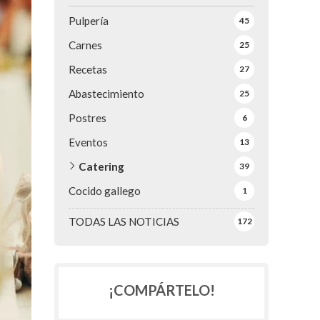
Pulpería
45
Carnes
25
Recetas
27
Abastecimiento
25
Postres
6
Eventos
13
Catering
39
Cocido gallego
1
TODAS LAS NOTICIAS
172
¡COMPÁRTELO!