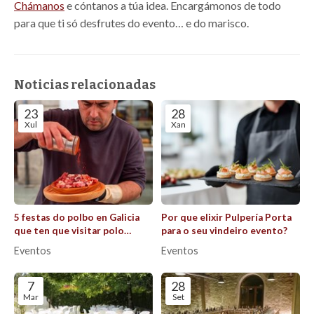
Chámanos
e cóntanos a túa idea. Encargámonos de todo
para que ti só desfrutes do evento… e do marisco.
Noticias relacionadas
23
28
Xul
Xan
5 festas do polbo en Galicia
Por que elixir Pulpería Porta
que ten que visitar polo
para o seu vindeiro evento?
menos unha vez este verán
Eventos
Eventos
7
28
Mar
Set