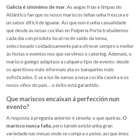
Galicia é sinónimo de mar
. As augas frías e limpas do
Atlántico fan que os nosos mariscos teñan unha frescura e
un sabor difícil de igualar. Así que non é unha casualidade
que desde as nosas cociñas en Pulpería Porta traballemos
cada día con produto local recén saído da lonxa,
seleccionado coidadosamente para ofrecer sempre o mellor
ás festas e eventos nos que servimos o catering. Ademais, o
marisco galego adáptase a calquera tipo de evento: desde
os aperitivos máis informais ata os banquetes máis
sofisticados. E se a iso lle sumas a nosa cociña caseira e os
nosos viños do país… o éxito está garantido.
Que mariscos encaixan á perfección nun
evento?
A resposta á pregunta anterior é sinxela: o que queiras.
O
marisco nunca falla
, pero tamén existe unha gran
variedade nas mesas onde se compra o peixe, así que imos