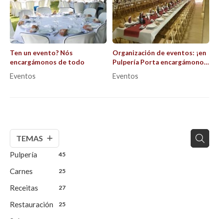
Ten un evento? Nós
Organización de eventos: ¡en
encargámonos de todo
Pulpería Porta encargámonos
de todo!
Eventos
Eventos
TEMAS
Pulpería
45
Carnes
25
Receitas
27
Restauración
25