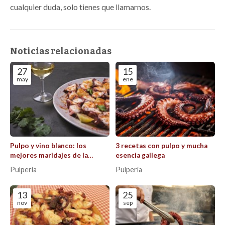
cualquier duda, solo tienes que llamarnos.
Noticias relacionadas
27
15
may
ene
Pulpo y vino blanco: los
3 recetas con pulpo y mucha
mejores maridajes de la
esencia gallega
gastronomía gallega
Pulpería
Pulpería
explicados
13
25
nov
sep