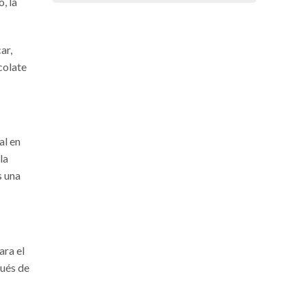
, la
ar,
colate
al en
la
s una
ara el
pués de