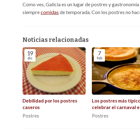
Como ves, Galicia es un lugar de postres y gastronomía
siempre
comidas
de temporada. Con los postres no ha
Noticias relacionadas
19
7
dic
feb
Debilidad por los postres
Los postres más típic
caseros
celebrar el carnaval 
Galicia
Postres
Postres