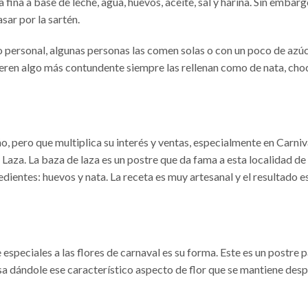
fina a base de leche, agua, huevos, aceite, sal y harina. Sin embargo
sar por la sartén.
sto personal, algunas personas las comen solas o con un poco de azúc
uieren algo más contundente siempre las rellenan como de nata, cho
o, pero que multiplica su interés y ventas, especialmente en Carniv
 Laza. La baza de laza es un postre que da fama a esta localidad de 
dientes: huevos y nata. La receta es muy artesanal y el resultado e
 especiales a las flores de carnaval es su forma. Este es un postre p
sa dándole ese característico aspecto de flor que se mantiene des