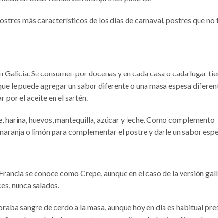
stres más característicos de los días de carnaval, postres que no 
en Galicia. Se consumen por docenas y en cada casa o cada lugar tie
 que le puede agregar un sabor diferente o una masa espesa diferen
 por el aceite en el sartén.
te, harina, huevos, mantequilla, azúcar y leche. Como complemento
e naranja o limón para complementar el postre y darle un sabor espe
n Francia se conoce como Crepe, aunque en el caso de la versión gall
ces, nunca salados.
rporaba sangre de cerdo a la masa, aunque hoy en día es habitual pre