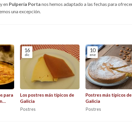
 y en
Pulpería Porta
nos hemos adaptado a las fechas para ofrece
cemos una excepción.
16
10
dic
ene
os para
Los postres más típicos de
Postres más típicos de
en
Galicia
Galicia
Postres
Postres