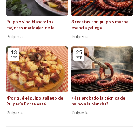
Pulpo y vino blanco: los
3 recetas con pulpo y mucha
mejores maridajes de la
esencia gallega
gastronomía gallega
Pulpería
Pulpería
explicados
13
25
nov
sep
¿Por qué el pulpo gallego de
¿Has probado la técnica del
Pulpería Porta está
pulpo a la plancha?
considerado uno de los
Pulpería
Pulpería
mejores?