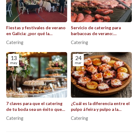
Fiestas y festivales de verano
Servicio de catering para
en Galicia: ¿por qué la
barbacoas de verano:
restauración es el alma de la
consejos para que todo salga
Catering
Catering
celebración?
perfecto al aire libre.
13
24
may
mar
7 claves para que el catering
¿Cuál es la diferencia entre el
de tu boda sea un éxito que
pulpo á feira y pulpo a la
recuerden todos los
parrilla?
Catering
Catering
invitados