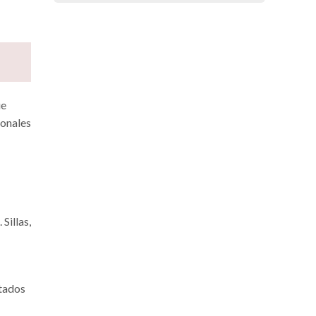
ue
ionales
Sillas,
itados