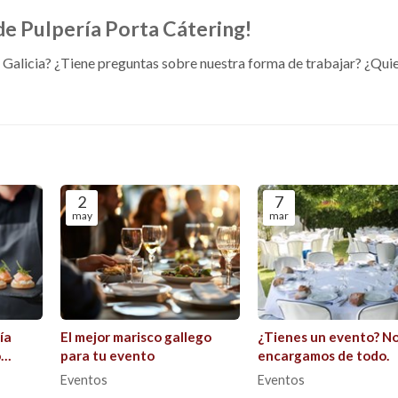
 de Pulpería Porta Cátering!
n Galicia? ¿Tiene preguntas sobre nuestra forma de trabajar? ¿Qui
2
7
may
mar
ía
El mejor marisco gallego
¿Tienes un evento? N
o
para tu evento
encargamos de todo.
Eventos
Eventos