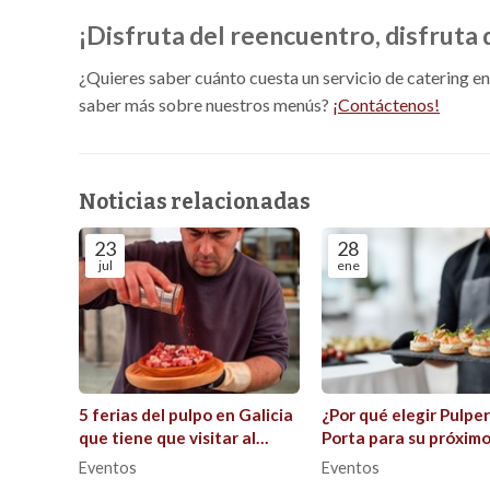
¡Disfruta del reencuentro, disfruta
¿Quieres saber cuánto cuesta un servicio de catering e
saber más sobre nuestros menús?
¡Contáctenos!
Noticias relacionadas
23
28
jul
ene
5 ferias del pulpo en Galicia
¿Por qué elegir Pulper
que tiene que visitar al
Porta para su próxim
menos una vez este verano
evento?
Eventos
Eventos