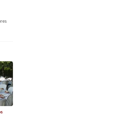
eres
os