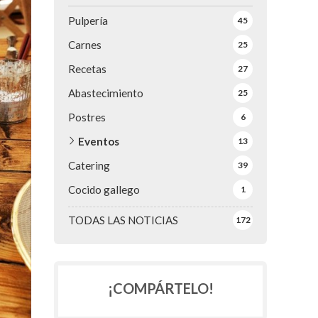
Pulpería
45
Carnes
25
Recetas
27
Abastecimiento
25
Postres
6
Eventos
13
Catering
39
Cocido gallego
1
TODAS LAS NOTICIAS
172
¡COMPÁRTELO!