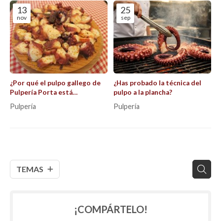
13
25
nov
sep
¿Por qué el pulpo gallego de
¿Has probado la técnica del
Pulpería Porta está
pulpo a la plancha?
considerado uno de los
Pulpería
Pulpería
mejores?
TEMAS
¡COMPÁRTELO!