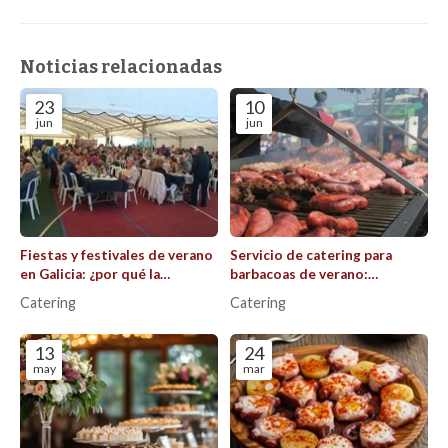
Noticias relacionadas
23
10
jun
jun
Fiestas y festivales de verano
Servicio de catering para
en Galicia: ¿por qué la
barbacoas de verano:
restauración es el alma de la
consejos para que todo salga
Catering
Catering
celebración?
perfecto al aire libre.
13
24
may
mar